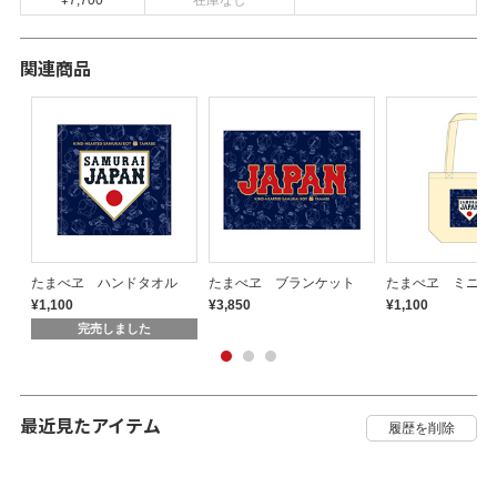
¥7,700
在庫なし
関連商品
ス
たまべヱ ハンドタオル
たまべヱ ブランケット
たまべヱ ミニト
¥1,100
¥3,850
¥1,100
完売しました
最近見たアイテム