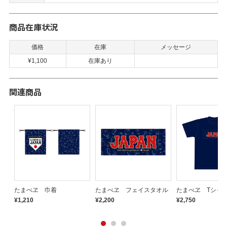
商品在庫状況
価格
在庫
メッセージ
¥1,100
在庫あり
関連商品
ス
たまべヱ 巾着
たまべヱ フェイスタオル
たまべヱ Tシャ
¥1,210
¥2,200
¥2,750