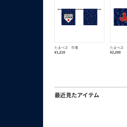
フォンタブ＆ショルダーストラ
たまべヱ 巾着
たまべヱ 
ップ
¥1,210
¥2,200
¥1,300
最近見たアイテム