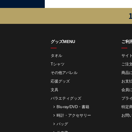
グッズMENU
ご利
タオル
サイ
Tシャツ
ご注
その他アパレル
商品
応援グッズ
お⽀
文具
会員
バラエティグッズ
プラ
Blu-ray/DVD・書籍
特定
時計・アクセサリー
お問
バッグ