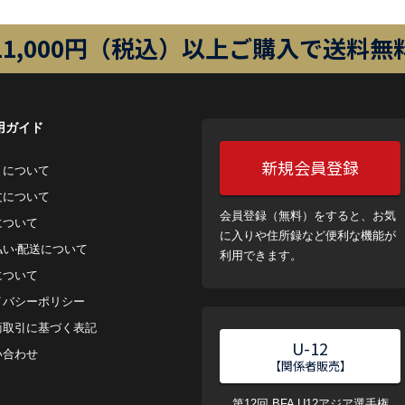
11,000円（税込）以上ご購入で送料無
用ガイド
新規会員登録
トについて
⽂について
会員登録（無料）をすると、お気
について
に入りや住所録など便利な機能が
払い‧配送について
利用できます。
について
イバシーポリシー
商取引に基づく表記
U-12
い合わせ
【関係者販売】
第12回 BFA U12アジア選手権