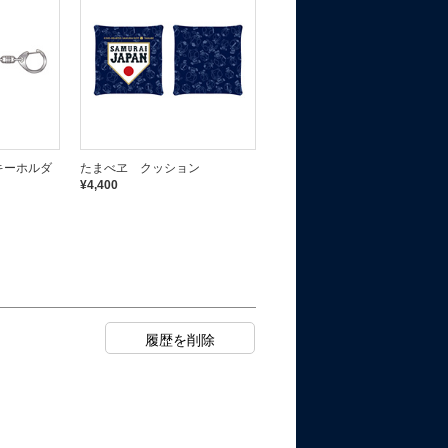
キーホルダ
たまべヱ クッション
たまべヱ パーカー
¥4,400
¥7,700
完売しました