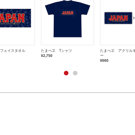
フェイスタオル
たまべヱ Tシャツ
たまべヱ アクリル
ー
¥2,750
¥660