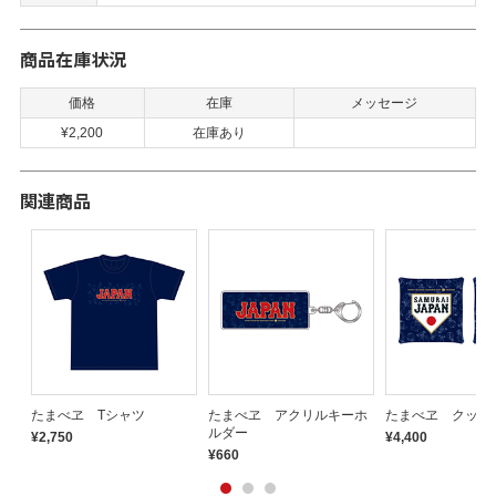
商品在庫状況
価格
在庫
メッセージ
¥2,200
在庫あり
関連商品
ス
たまべヱ Tシャツ
たまべヱ アクリルキーホ
たまべヱ クッシ
ルダー
¥2,750
¥4,400
¥660