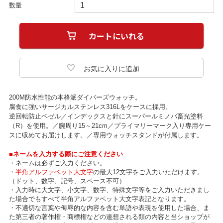
数量
200M防水性能の本格派ダイバーズウォッチ。
腐食に強いサージカルステンレス316Lをケースに採用。
逆回転防止ベゼル／インデックスと針にスーパールミノバ畜光塗料
（R）を使用。／腕周り15～21cm／プライマリーマーク入り専用ケー
スに収めてお届けします。／専用ウォッチスタンドが付属します。
■ネームを入力する際にご注意ください
・ネームは必ずご入力ください。
・
半角アルファベット大文字
の最大12文字をご入力いただけます。
（ドット、数字、記号、スペース不可）
・入力時に大文字、小文字、数字、特殊文字等をご入力いただきまし
た場合でもすべて半角アルファベット大文字表記となります。
・不適切な言葉や侮辱的な内容を含む単語や表現を使用した場合、ま
た第三者の著作権・商標権などの連想される類の内容と当ショップが