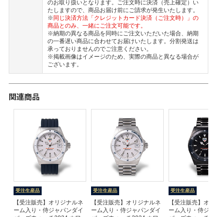
のお取り扱いとなります。ご注文時に決済（売上確定）い
たしますので、商品お届け前にご請求が発生いたします。
※
同じ決済方法「クレジットカード決済（ご注文時）」の
商品とのみ、一緒にご注文可能です。
※納期の異なる商品を同時にご注文いただいた場合、納期
の一番遅い商品に合わせてお届けいたします。分割発送は
承っておりませんのでご注意ください。
※掲載画像はイメージのため、実際の商品と異なる場合が
ございます。
関連商品
受注生産品
受注生産品
受注生産品
ネ
【受注販売】オリジナルネ
【受注販売】オリジナルネ
【受注販売】オリ
ァ
ーム入り・侍ジャパンダイ
ーム入り・侍ジャパンダイ
ーム入り・侍ジャ