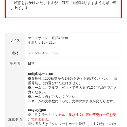
ご迷惑をおかけいたしますが、何卒ご理解賜りますようお願い申
し上げます。
ケースサイズ：直径42mm
サイズ
腕周り：15～21cm
素材
ステンレススチール
生産国
日本
■■刻印ネーム■■
※背番号は100種類から1種類を必ずお選びください。（背
番号無しはお選びいただけません）
※ネームは、アルファベット半角大文字12文字以内でご入
力ください。
※ネームは必ずご入力ください。
※ネームの文字数によって、文字の大きさが変わります。
■■その他■■
※ご注文後の
キャンセル、及び注文内容の変更は一切お受
注意事項
けできません。
※決済方法は「クレジットカード決済（ご注文時）」のみ