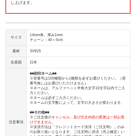
し上げます。
14mm角、厚み1mm
サイズ
チェーン：40＋5cm
素材
SV925
生産国
日本
■■刻印ネーム■■
※背番号は100種類から1種類を必ずお選びください。（背
番号無しはお選びいただけません）
※ネームは、アルファベット半角大文字10文字以内でご入
力ください。
※ネームは必ずご入力ください。
※ネームの文字数によって、文字の大きさが変わります。
■■その他■■
※ご注文後の
キャンセル、及び注文内容の変更は一切お受
注意事項
けできません。
※決済方法は「クレジットカード決済（ご注文時）」のみ
のお取り扱いとなります。ご注文時に決済（売上確定）い