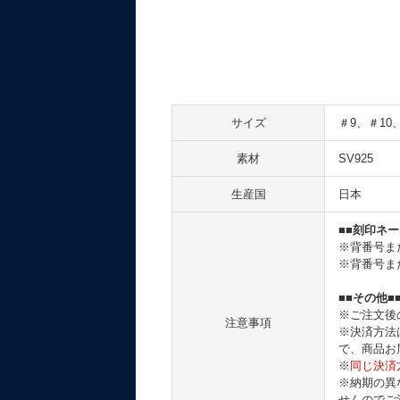
サイズ
＃9、＃10
素材
SV925
生産国
日本
■■刻印ネー
※背番号ま
※背番号ま
■■その他■
※ご注文後
注意事項
※決済方法
で、商品お
※
同じ決済
※納期の異
せんのでご