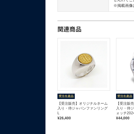
※掲載画像
関連商品
侍ジャパン タイニーピン ゴ
受注生産品
受注生産品
ールド
【受注販売】オリジナルネーム
【受注販売
¥10,450
入り・侍ジャパンファンリング
入り・侍ジ
L
ォッチ20
¥26,400
¥44,000