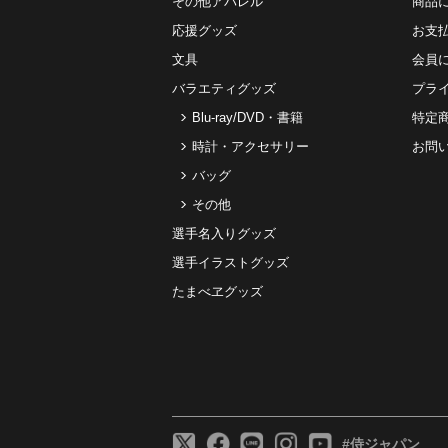
その他アパレル
商品
応援グッズ
お⽀
文具
会員
バラエティグッズ
プラ
Blu-ray/DVD・書籍
特定
時計・アクセサリー
お問
バッグ
その他
選手名入りグッズ
選手イラストグッズ
たまべヱグッズ
#侍ジャパン