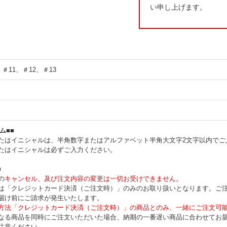
い申し上げます。
、＃11、＃12、＃13
ム■■
たはイニシャルは、半角数字またはアルファベット半角大文字2文字以内でご
たはイニシャルは必ずご入力ください。
■
の
キャンセル、及び注文内容の変更は一切お受けできません。
は「クレジットカード決済（ご注文時）」のみのお取り扱いとなります。ご
届け前にご請求が発生いたします。
方法「クレジットカード決済（ご注文時）」の商品とのみ、一緒にご注文可
なる商品を同時にご注文いただいた場合、納期の一番遅い商品に合わせてお
注意ください。