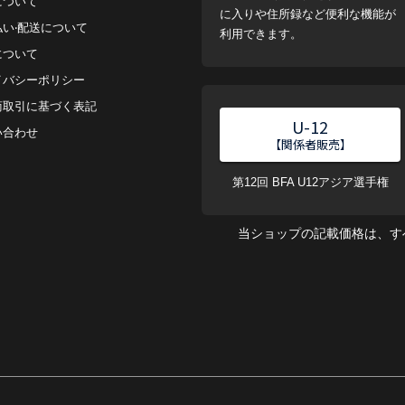
について
に入りや住所録など便利な機能が
払い‧配送について
利用できます。
について
イバシーポリシー
商取引に基づく表記
U-12
い合わせ
【関係者販売】
第12回 BFA U12アジア選手権
当ショップの記載価格は、す