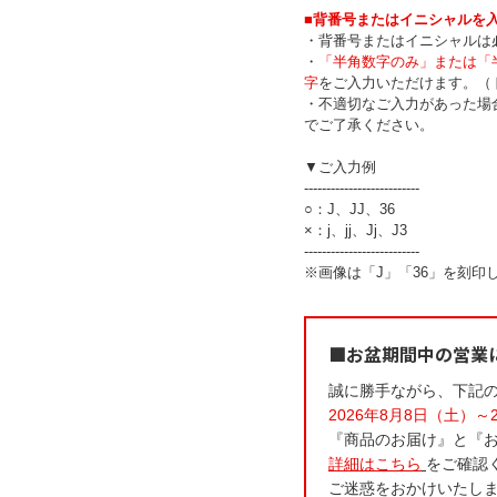
■背番号またはイニシャルを
・背番号またはイニシャルは
・
「半角数字のみ」または「
字
をご入力いただけます。（
・不適切なご入力があった場
でご了承ください。
▼ご入力例
--------------------------
○：J、JJ、36
×：j、jj、Jj、J3
--------------------------
※画像は「J」「36」を刻印
■お盆期間中の営業
誠に勝手ながら、下記
2026年8月8日（土）～
『商品のお届け』と『
詳細はこちら
をご確認
ご迷惑をおかけいたし