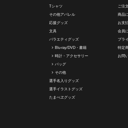
Tシャツ
ご注
その他アパレル
商品
応援グッズ
お⽀
文具
会員
バラエティグッズ
プラ
Blu-ray/DVD・書籍
特定
時計・アクセサリー
お問
バッグ
その他
選手名入りグッズ
選手イラストグッズ
たまべヱグッズ