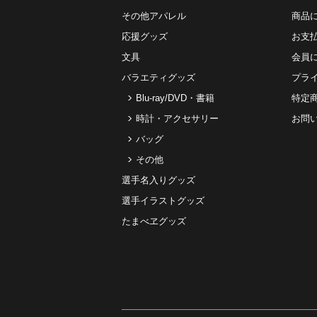
その他アパレル
商品
応援グッズ
お⽀
文具
会員
バラエティグッズ
プラ
Blu-ray/DVD・書籍
特定
時計・アクセサリー
お問
バッグ
その他
選手名入りグッズ
選手イラストグッズ
たまべヱグッズ