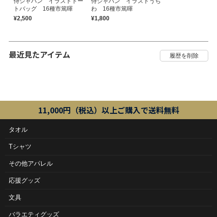
侍ジャパン イラストトー
侍ジャパン イラストうち
トバッグ 16種市篤暉
わ 16種市篤暉
¥2,500
¥1,800
最近見たアイテム
11,000円（税込）以上ご購入で送料無料
タオル
Tシャツ
その他アパレル
応援グッズ
文具
バラエティグッズ