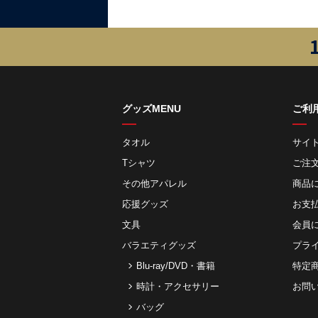
グッズMENU
ご利
タオル
サイ
Tシャツ
ご注
その他アパレル
商品
応援グッズ
お⽀
文具
会員
バラエティグッズ
プラ
Blu-ray/DVD・書籍
特定
時計・アクセサリー
お問
バッグ