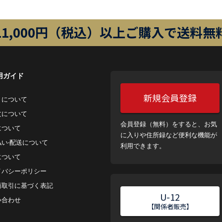
11,000円（税込）以上ご購入で送料無
用ガイド
新規会員登録
トについて
⽂について
会員登録（無料）をすると、お気
について
に入りや住所録など便利な機能が
払い‧配送について
利用できます。
について
イバシーポリシー
商取引に基づく表記
U-12
い合わせ
【関係者販売】