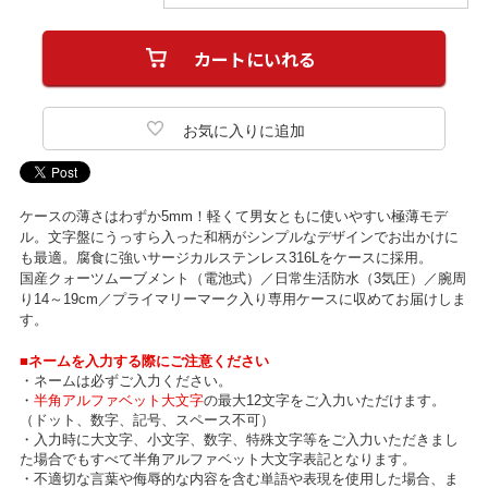
ケースの薄さはわずか5mm！軽くて男女ともに使いやすい極薄モデ
ル。文字盤にうっすら入った和柄がシンプルなデザインでお出かけに
も最適。腐食に強いサージカルステンレス316Lをケースに採用。
国産クォーツムーブメント（電池式）／日常生活防水（3気圧）／腕周
り14～19cm／プライマリーマーク入り専用ケースに収めてお届けしま
す。
■ネームを入力する際にご注意ください
・ネームは必ずご入力ください。
・
半角アルファベット大文字
の最大12文字をご入力いただけます。
（ドット、数字、記号、スペース不可）
・入力時に大文字、小文字、数字、特殊文字等をご入力いただきまし
た場合でもすべて半角アルファベット大文字表記となります。
・不適切な言葉や侮辱的な内容を含む単語や表現を使用した場合、ま