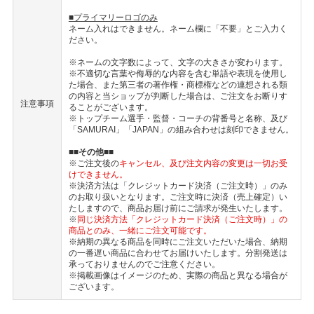
■プライマリーロゴのみ
ネーム入れはできません。ネーム欄に「不要」とご入力く
ださい。
※ネームの文字数によって、文字の大きさが変わります。
※不適切な言葉や侮辱的な内容を含む単語や表現を使用し
た場合、また第三者の著作権・商標権などの連想される類
の内容と当ショップが判断した場合は、ご注文をお断りす
注意事項
ることがございます。
※トップチーム選手・監督・コーチの背番号と名称、及び
「SAMURAI」「JAPAN」の組み合わせは刻印できません。
■■その他■■
※ご注文後の
キャンセル、及び注文内容の変更は一切お受
けできません。
※決済方法は「クレジットカード決済（ご注文時）」のみ
のお取り扱いとなります。ご注文時に決済（売上確定）い
たしますので、商品お届け前にご請求が発生いたします。
※
同じ決済方法「クレジットカード決済（ご注文時）」の
商品とのみ、一緒にご注文可能です。
※納期の異なる商品を同時にご注文いただいた場合、納期
の一番遅い商品に合わせてお届けいたします。分割発送は
承っておりませんのでご注意ください。
※掲載画像はイメージのため、実際の商品と異なる場合が
ございます。