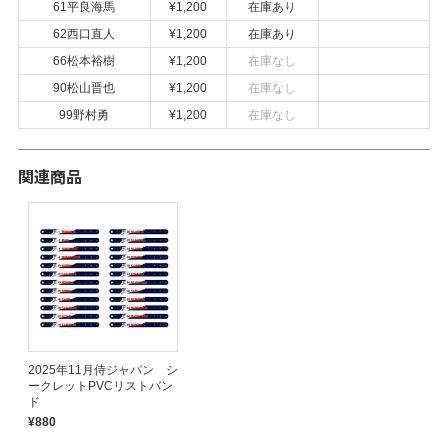
61平良海馬
¥1,200
在庫あり
62西口直人
¥1,200
在庫あり
66松本裕樹
¥1,200
在庫なし
90松山晋也
¥1,200
在庫なし
99野村勇
¥1,200
在庫なし
関連商品
2025年11月侍ジャパン シ
ークレットPVCリストバン
ド
¥880