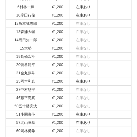
6村林一輝
¥1,200
在庫あり
10岸田行倫
¥1,200
在庫あり
12坂本誠志郎
¥1,200
在庫なし
13森浦大輔
¥1,200
在庫なし
14隅田知一郎
¥1,200
在庫なし
15大勢
¥1,200
在庫なし
19髙橋宏斗
¥1,200
在庫なし
20曽谷龍平
¥1,200
在庫なし
21金丸夢斗
¥1,200
在庫なし
25岡本和真
¥1,200
在庫あり
27中村悠平
¥1,200
在庫なし
46藤平尚真
¥1,200
在庫なし
50五十幡亮汰
¥1,200
在庫なし
51小園海斗
¥1,200
在庫あり
57北山亘基
¥1,200
在庫あり
60岡林勇希
¥1,200
在庫なし