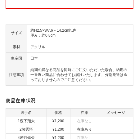
約H2.5×W7.6～14.2cm以内
サイズ
厚み：約0.8cm
素材
アクリル
生産国
日本
納期の異なる商品を同時にご注文いただいた場合、納期の
注意事項
一番遅い商品に合わせてお届けいたします。分割発送は承
っておりませんのでご注意ください。
商品在庫状況
選手名
価格
在庫
メッセージ
1森下翔太
¥1,200
在庫なし
2牧秀悟
¥1,200
在庫あり
4若月健矢
¥1,200
在庫なし