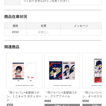
っておりませんのでご注意ください。
商品在庫状況
価格
在庫
メッセージ
¥550
在庫なし
関連商品
ナ
「侍ジャパン×名探偵コナ
「侍ジャパン×名探偵コナ
「侍ジャパン×名
ン」ミニキャラ ポストカー
ン」クリアファイル
ン」オーロラステ
ド
¥660
¥550
¥550