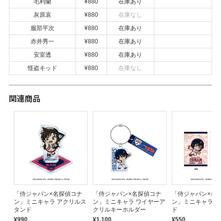
毛利蘭
¥880
在庫あり
灰原哀
¥880
在庫なし
服部平次
¥880
在庫あり
赤井秀一
¥880
在庫あり
安室透
¥880
在庫あり
怪盗キッド
¥880
在庫なし
関連商品
ナ
「侍ジャパン×名探偵コナ
「侍ジャパン×名探偵コナ
「侍ジャパン×名
ク
ン」ミニキャラ アクリルス
ン」ミニキャラ ワイヤーア
ン」ミニキャラ 
タンド
クリルキーホルダー
ド
¥990
¥1,100
¥550