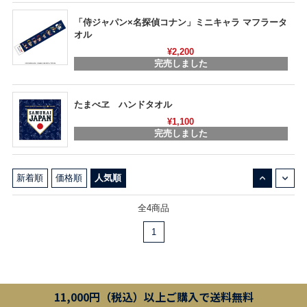
「侍ジャパン×名探偵コナン」ミニキャラ マフラータ
オル
¥2,200
完売しました
たまべヱ ハンドタオル
¥1,100
完売しました
↓
↑
新着順
価格順
人気順
全4商品
1
11,000円（税込）以上ご購入で送料無料