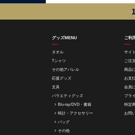
グッズMENU
ご利
タオル
サイ
Tシャツ
ご注
その他アパレル
商品
応援グッズ
お⽀
文具
会員
バラエティグッズ
プラ
Blu-ray/DVD・書籍
特定
時計・アクセサリー
お問
バッグ
その他