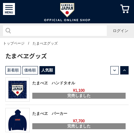
侍ジャパン
ログイン
トップページ
/
たまべヱグッズ
たまべヱグッズ
↓
↑
新着順
価格順
人気順
たまべヱ ハンドタオル
¥1,100
完売しました
たまべヱ パーカー
¥7,700
完売しました