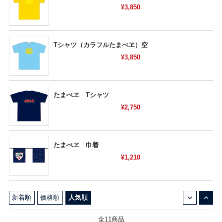
¥3,850
Tシャツ（カラフルたまべヱ）空
¥3,850
たまべヱ Tシャツ
¥2,750
たまべヱ 巾着
¥1,210
↓
↑
新着順
価格順
人気順
全11商品