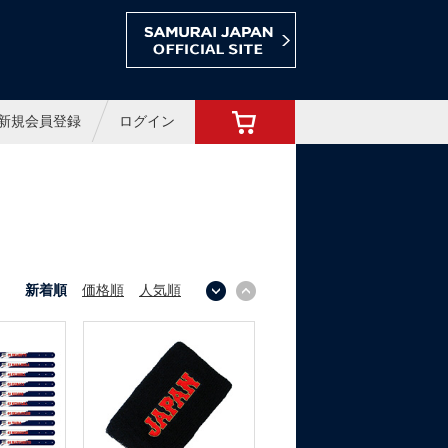
ョップ
新規会員登録
ログイン
新着順
価格順
人気順
↓
↑