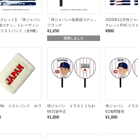
クレット】「侍ジャパン
「侍ジャパン×名探偵コナン」
2025年11月侍ジ
偵コナン」トレーディン
フラッグ
クレットPVCリス
Cリストバンド（全8種）
¥1,650
¥880
完売しました
PAN リストバンド ホワ
侍ジャパン イラストうちわ
侍ジャパン イラ
66万波中正
62海野隆司
0
¥1,800
¥1,800