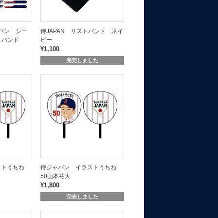
ャパン シー
侍JAPAN リストバンド ネイ
トバンド
ビー
¥1,100
完売しました
ストうちわ
侍ジャパン イラストうちわ
50山本祐大
¥1,800
完売しました