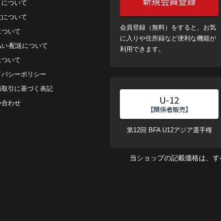
新規会員登録
トについて
⽂について
会員登録（無料）をすると、お気
について
に入りや住所録など便利な機能が
払い‧配送について
利用できます。
について
イバシーポリシー
商取引に基づく表記
U-12
い合わせ
【関係者販売】
第12回 BFA U12アジア選手権
当ショップの記載価格は、す