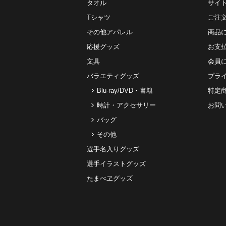
タオル
サイ
Tシャツ
ご注
その他アパレル
商品
応援グッズ
お⽀
文具
会員
バラエティグッズ
プラ
Blu-ray/DVD・書籍
特定
時計・アクセサリー
お問
バッグ
その他
選手名入りグッズ
選手イラストグッズ
たまべヱグッズ