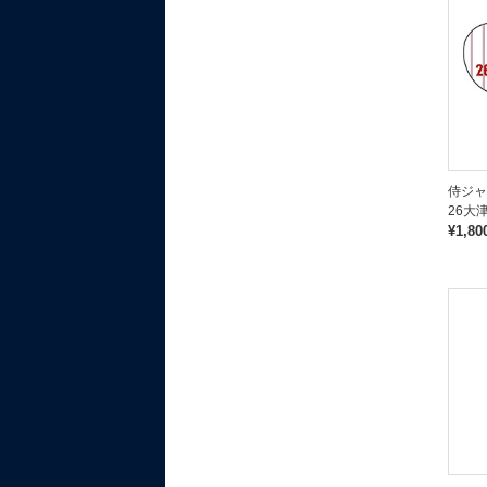
侍ジ
26大
¥1,80