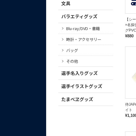
文具
バラエティグッズ
【シー
×名探
Blu-ray/DVD・書籍
グPV
¥880
時計・アクセサリー
バッグ
その他
選手名入りグッズ
選手イラストグッズ
たまべヱグッズ
侍JA
イト
¥1,10