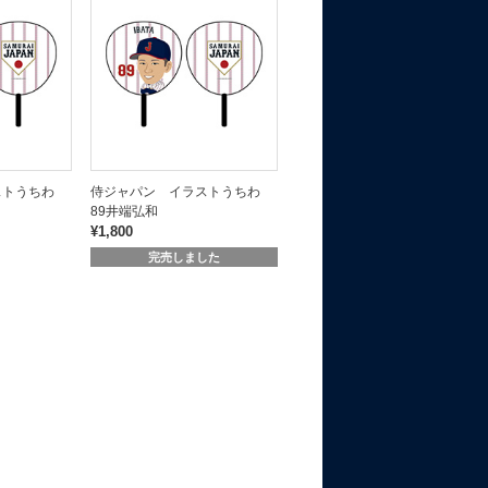
ストうちわ
侍ジャパン イラストうちわ
89井端弘和
¥1,800
完売しました