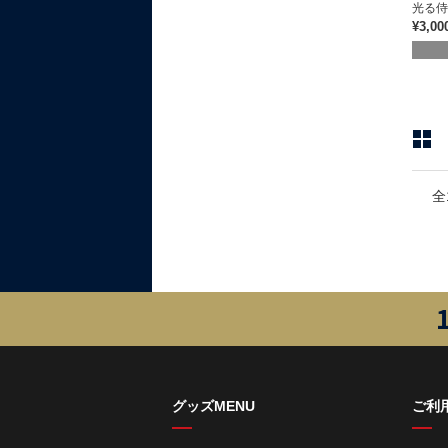
光る侍
¥3,00
全
グッズMENU
ご利