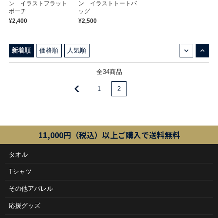
ン イラストフラット
ン イラストトートバ
ポーチ
ッグ
¥2,400
¥2,500
↓
↑
新着順
価格順
人気順
全34商品
1
2
11,000円（税込）以上ご購入で送料無料
タオル
Tシャツ
その他アパレル
応援グッズ