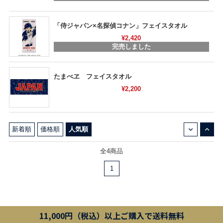
「侍ジャパン×名探偵コナン」フェイスタオル
¥2,420
完売しました
たまべヱ フェイスタオル
¥2,200
↓
↑
新着順
価格順
人気順
全4商品
1
11,000円（税込）以上ご購入で送料無料