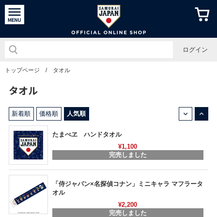
侍ジャパン
ログイン
トップページ
/
タオル
タオル
↓
↑
新着順
価格順
人気順
たまべヱ ハンドタオル
¥1,100
完売しました
「侍ジャパン×名探偵コナン」ミニキャラ マフラータ
オル
¥2,200
完売しました