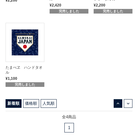
¥2,200
¥2,420
¥2,200
完売しました
完売しました
たまべヱ ハンドタオ
ル
¥1,100
完売しました
↓
↑
新着順
価格順
人気順
全4商品
1