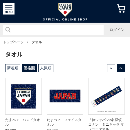
侍ジャパン
ログイン
トップページ
/
タオル
タオル
↓
↑
新着順
価格順
人気順
たまべヱ ハンドタオ
たまべヱ フェイスタ
「侍ジャパン×名探偵
ル
オル
コナン」ミニキャラ マ
フラータオル