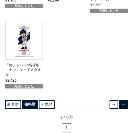
¥1,100
¥2,200
¥2,200
完売しました
完売しました
「侍ジャパン×名探偵
コナン」フェイスタオ
ル
¥2,420
完売しました
↓
↑
新着順
価格順
人気順
全4商品
1