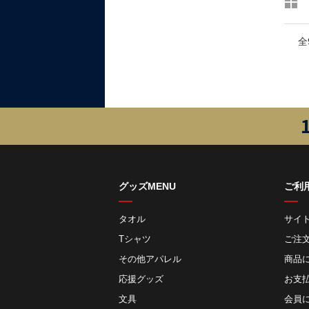
全
グッズMENU
ご利
タオル
サイ
Tシャツ
ご注
その他アパレル
商品
応援グッズ
お⽀
文具
会員