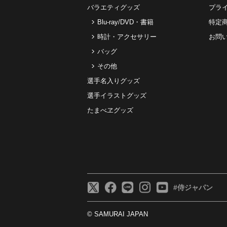
バラエティグッズ
プラ
Blu-ray/DVD・書籍
特定
時計・アクセサリー
お問
バッグ
その他
選手名入りグッズ
選手イラストグッズ
たまべヱグッズ
#侍ジャパン
© SAMURAI JAPAN