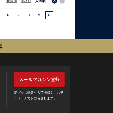
新着順
価格順
人気順
↓
↑
6
7
8
9
10
料
メールマガジン登録
新グッズ情報や入荷情報をいち早
くメールでお知らせします。