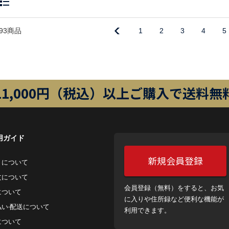
93商品
1
2
3
4
5
11,000円（税込）以上ご購入で送料無
用ガイド
新規会員登録
トについて
⽂について
会員登録（無料）をすると、お気
について
に入りや住所録など便利な機能が
払い‧配送について
利用できます。
について