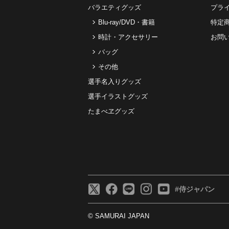
バラエティグッズ
プラ
Blu-ray/DVD・書籍
特定
時計・アクセサリー
お問
バッグ
その他
選手名入りグッズ
選手イラストグッズ
たまべヱグッズ
#侍ジャパン
© SAMURAI JAPAN