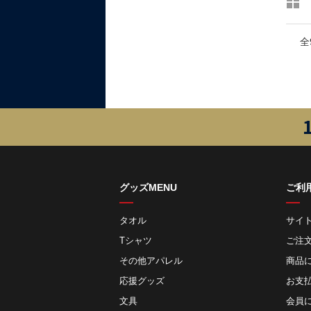
全
グッズMENU
ご利
タオル
サイ
Tシャツ
ご注
その他アパレル
商品
応援グッズ
お⽀
文具
会員