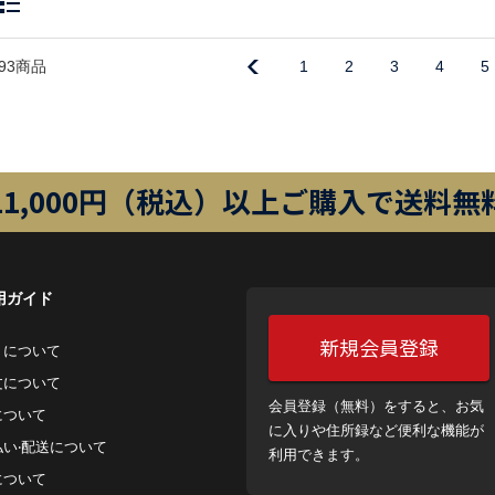
93商品
1
2
3
4
5
11,000円（税込）以上ご購入で送料無
用ガイド
新規会員登録
トについて
⽂について
会員登録（無料）をすると、お気
について
に入りや住所録など便利な機能が
払い‧配送について
利用できます。
について