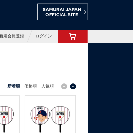
ョップ
新規会員登録
ログイン
新着順
価格順
人気順
↓
↑