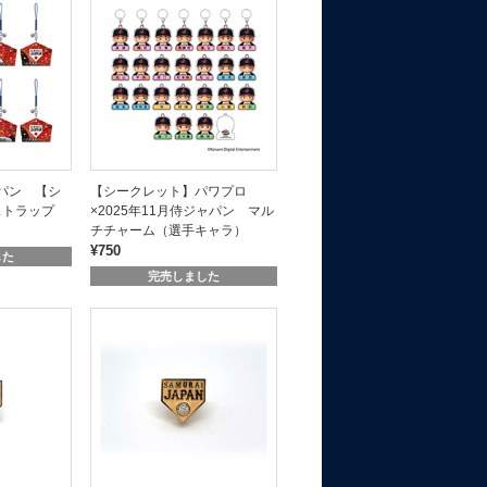
ャパン 【シ
【シークレット】パワプロ
ストラップ
×2025年11月侍ジャパン マル
チチャーム（選手キャラ）
¥750
した
完売しました