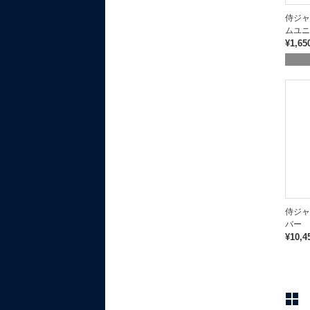
侍ジャ
ムユニ
¥1,65
侍ジャ
バー
¥10,4