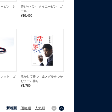
ニーピン シ
侍ジャパン タイニーピン ゴ
ールド
¥10,450
スレット ゴ
活かして勝つ 金メダルをつか
むチーム作り
¥1,760
新着順
価格順
人気順
↓
↑