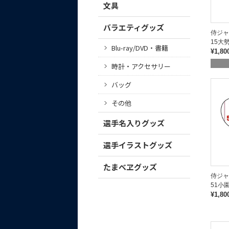
文具
バラエティグッズ
侍ジ
15大
Blu-ray/DVD・書籍
¥1,80
時計・アクセサリー
バッグ
その他
選手名入りグッズ
選手イラストグッズ
たまべヱグッズ
侍ジ
51小
¥1,80