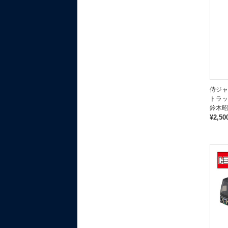
侍ジャ
トラッ
鈴木昭
¥2,50