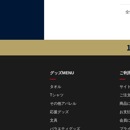
全
グッズMENU
ご利
タオル
サイ
Tシャツ
ご注
その他アパレル
商品
応援グッズ
お⽀
文具
会員
バラエティグッズ
プラ