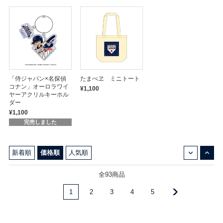
「侍ジャパン×名探偵
たまべヱ ミニトート
コナン」オーロラワイ
¥1,100
ヤーアクリルキーホル
ダー
¥1,100
完売しました
↓
↑
新着順
価格順
人気順
全93商品
1
2
3
4
5