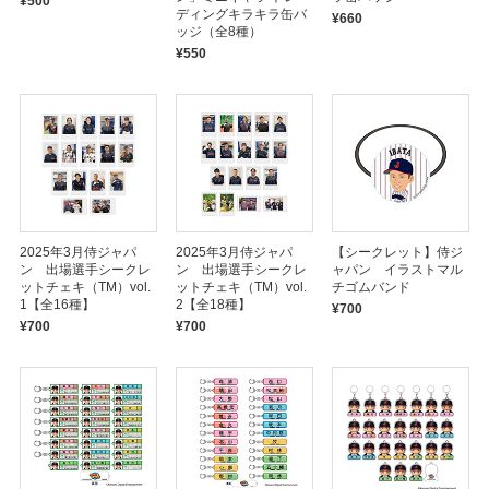
¥500
ディングキラキラ缶バ
¥660
ッジ（全8種）
¥550
2025年3月侍ジャパ
2025年3月侍ジャパ
【シークレット】侍ジ
ン 出場選手シークレ
ン 出場選手シークレ
ャパン イラストマル
ットチェキ（TM）vol.
ットチェキ（TM）vol.
チゴムバンド
1【全16種】
2【全18種】
¥700
¥700
¥700