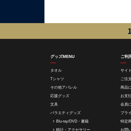
グッズMENU
ご利
タオル
サイ
Tシャツ
ご注
その他アパレル
商品
応援グッズ
お⽀
文具
会員
バラエティグッズ
プラ
Blu-ray/DVD・書籍
特定
時計・アクセサリー
お問