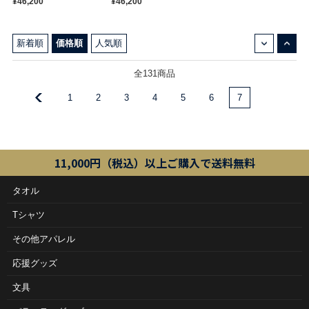
¥46,200
¥46,200
↓
↑
新着順
価格順
人気順
全131商品
1
2
3
4
5
6
7
11,000円（税込）以上ご購入で送料無料
タオル
Tシャツ
その他アパレル
応援グッズ
文具