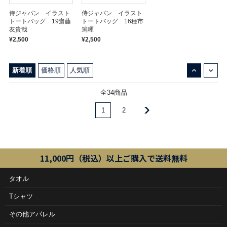
侍ジャパン イラスト
侍ジャパン イラスト
トートバッグ 19齋藤
トートバッグ 16種市
友貴哉
篤暉
¥2,500
¥2,500
↓
↑
新着順
価格順
人気順
全34商品
1
2
11,000円（税込）以上ご購入で送料無料
タオル
Tシャツ
その他アパレル