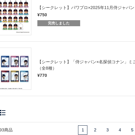
【シークレット】パワプロ×2025年11月侍ジャ
¥750
完売しました
【シークレット】「侍ジャパン×名探偵コナン」ミ
（全8種）
¥770
93商品
1
2
3
4
5