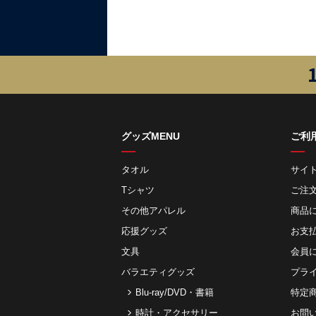
グッズMENU
ご利
タオル
サイ
Tシャツ
ご注
その他アパレル
商品
応援グッズ
お⽀
文具
会員
バラエティグッズ
プラ
Blu-ray/DVD・書籍
特定
時計・アクセサリー
お問