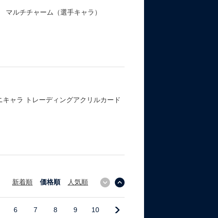
パン マルチチャーム（選手キャラ）
ニキャラ トレーディングアクリルカード
新着順
価格順
人気順
↓
↑
6
7
8
9
10