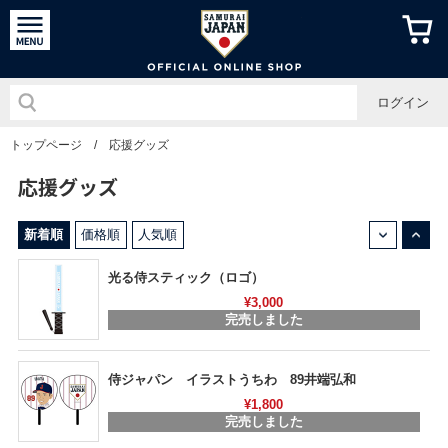
侍ジャパン
ログイン
トップページ
/
応援グッズ
応援グッズ
↓
↑
新着順
価格順
人気順
光る侍スティック（ロゴ）
¥3,000
完売しました
侍ジャパン イラストうちわ 89井端弘和
¥1,800
完売しました