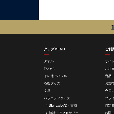
グッズMENU
ご利
タオル
サイ
Tシャツ
ご注
その他アパレル
商品
応援グッズ
お⽀
文具
会員
バラエティグッズ
プラ
Blu-ray/DVD・書籍
特定
時計・アクセサリー
お問