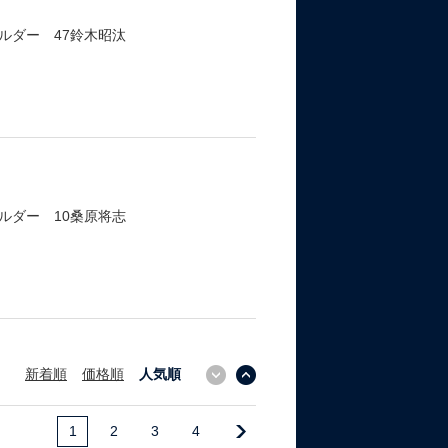
ルダー 47鈴木昭汰
ルダー 10桑原将志
新着順
価格順
人気順
↓
↑
1
2
3
4