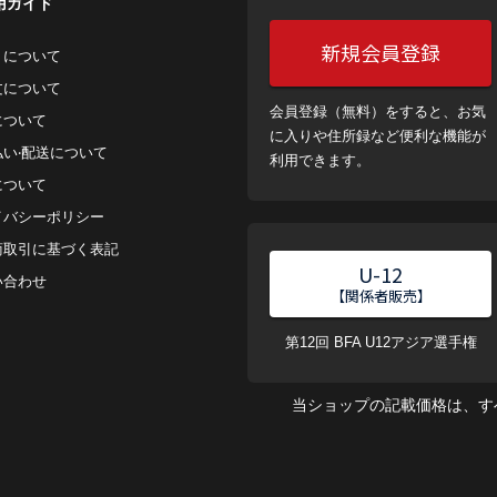
用ガイド
新規会員登録
トについて
⽂について
会員登録（無料）をすると、お気
について
に入りや住所録など便利な機能が
払い‧配送について
利用できます。
について
イバシーポリシー
商取引に基づく表記
U-12
い合わせ
【関係者販売】
第12回 BFA U12アジア選手権
当ショップの記載価格は、す