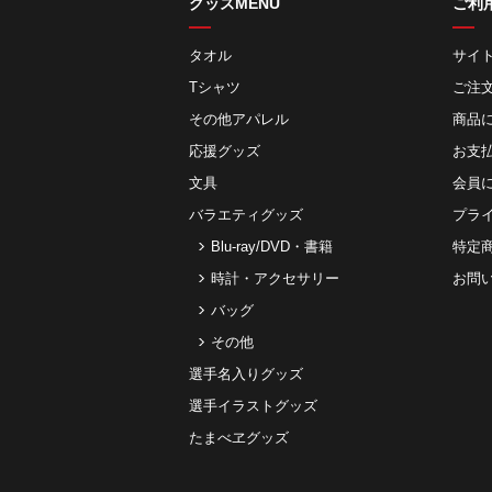
グッズMENU
ご利
タオル
サイ
Tシャツ
ご注
その他アパレル
商品
応援グッズ
お⽀
文具
会員
バラエティグッズ
プラ
Blu-ray/DVD・書籍
特定
時計・アクセサリー
お問
バッグ
その他
選手名入りグッズ
選手イラストグッズ
たまべヱグッズ