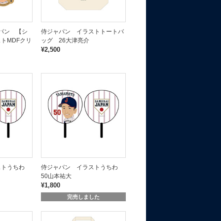
ャパン 【シ
侍ジャパン イラストトートバ
トMDFクリ
ッグ 26大津亮介
¥2,500
ストうちわ
侍ジャパン イラストうちわ
50山本祐大
¥1,800
完売しました