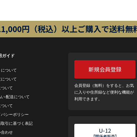
11,000円（税込）以上ご購入で送料無
用ガイド
新規会員登録
トについて
⽂について
会員登録（無料）をすると、お気
について
に入りや住所録など便利な機能が
払い‧配送について
利用できます。
について
イバシーポリシー
商取引に基づく表記
U-12
い合わせ
【関係者販売】