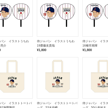
ャパン イラストうちわ
侍ジャパン イラストうちわ
侍ジャパン イラ
津亮介
19齋藤友貴哉
16種市篤暉
0
¥1,800
¥1,800
パン イラストトートバ
侍ジャパン イラストトートバ
侍ジャパン イラ
62海野隆司
ッグ 53水谷瞬
ッグ 50山本祐大