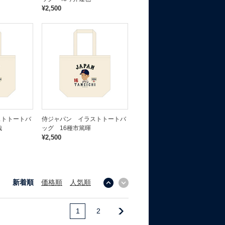
¥2,500
ストトートバ
侍ジャパン イラストトートバ
哉
ッグ 16種市篤暉
¥2,500
新着順
価格順
人気順
↓
↑
1
2