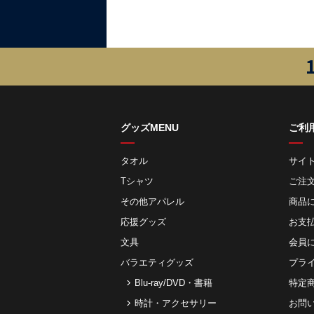
グッズMENU
ご利
タオル
サイ
Tシャツ
ご注
その他アパレル
商品
応援グッズ
お⽀
文具
会員
バラエティグッズ
プラ
Blu-ray/DVD・書籍
特定
時計・アクセサリー
お問