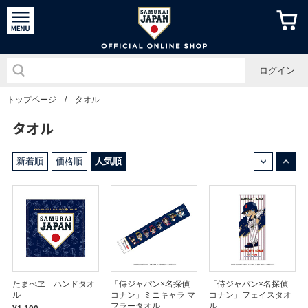
侍ジャパン
ログイン
トップページ
/
タオル
タオル
↓
↑
新着順
価格順
人気順
たまべヱ ハンドタオ
「侍ジャパン×名探偵
「侍ジャパン×名探偵
ル
コナン」ミニキャラ マ
コナン」フェイスタオ
フラータオル
ル