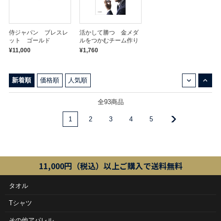
侍ジャパン ブレスレ
活かして勝つ 金メダ
ット ゴールド
ルをつかむチーム作り
¥11,000
¥1,760
↓
↑
新着順
価格順
人気順
全93商品
1
2
3
4
5
11,000円（税込）以上ご購入で送料無料
タオル
Tシャツ
その他アパレル