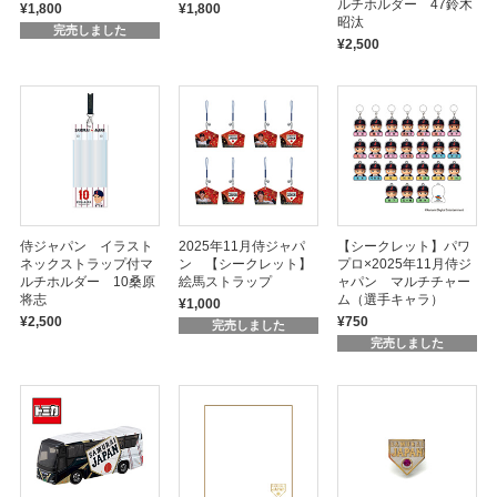
ルチホルダー 47鈴木
¥1,800
¥1,800
昭汰
完売しました
¥2,500
侍ジャパン イラスト
2025年11月侍ジャパ
【シークレット】パワ
ネックストラップ付マ
ン 【シークレット】
プロ×2025年11月侍ジ
ルチホルダー 10桑原
絵馬ストラップ
ャパン マルチチャー
将志
ム（選手キャラ）
¥1,000
¥2,500
¥750
完売しました
完売しました