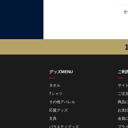
全
グッズMENU
ご利
タオル
サイ
Tシャツ
ご注
その他アパレル
商品
応援グッズ
お⽀
文具
会員
バラエティグッズ
プラ