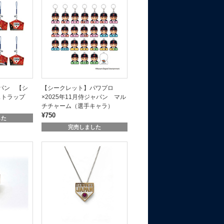
ャパン 【シ
【シークレット】パワプロ
ストラップ
×2025年11月侍ジャパン マル
チチャーム（選手キャラ）
¥750
した
完売しました