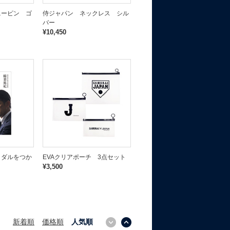
ニーピン ゴ
侍ジャパン ネックレス シル
バー
¥10,450
メダルをつか
EVAクリアポーチ 3点セット
¥3,500
新着順
価格順
人気順
↓
↑