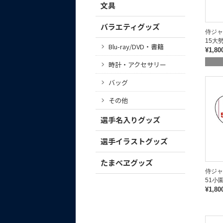
文具
バラエティグッズ
侍ジ
15大
Blu-ray/DVD・書籍
¥1,80
時計・アクセサリー
バッグ
その他
選手名入りグッズ
選手イラストグッズ
たまべヱグッズ
侍ジ
51小
¥1,80