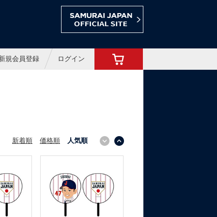
ョップ
新規会員登録
ログイン
新着順
価格順
人気順
↓
↑