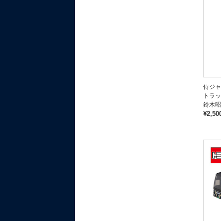
侍ジャ
トラッ
鈴木昭
¥2,50