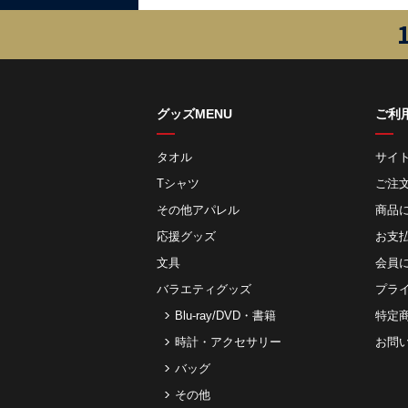
グッズMENU
ご利
タオル
サイ
Tシャツ
ご注
その他アパレル
商品
応援グッズ
お⽀
文具
会員
バラエティグッズ
プラ
Blu-ray/DVD・書籍
特定
時計・アクセサリー
お問
バッグ
その他