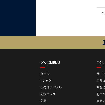
全
グッズMENU
ご利
タオル
サイ
Tシャツ
ご注
その他アパレル
商品
応援グッズ
お⽀
文具
会員