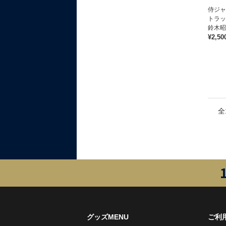
侍ジャ
トラッ
鈴木昭
¥2,50
全
グッズMENU
ご利