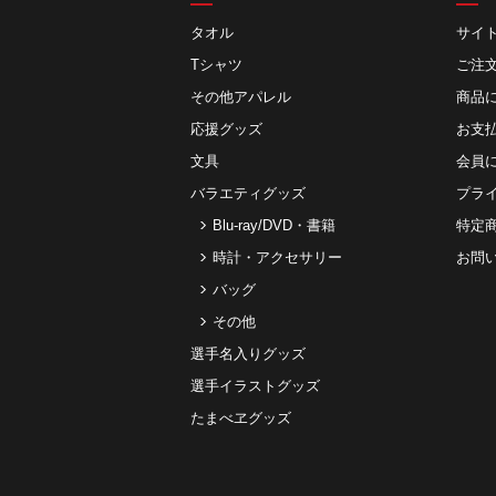
タオル
サイ
Tシャツ
ご注
その他アパレル
商品
応援グッズ
お⽀
文具
会員
バラエティグッズ
プラ
Blu-ray/DVD・書籍
特定
時計・アクセサリー
お問
バッグ
その他
選手名入りグッズ
選手イラストグッズ
たまべヱグッズ