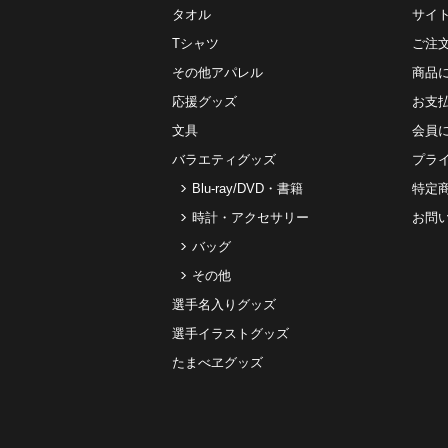
タオル
サイ
Tシャツ
ご注
その他アパレル
商品
応援グッズ
お⽀
文具
会員
バラエティグッズ
プラ
Blu-ray/DVD・書籍
特定
時計・アクセサリー
お問
バッグ
その他
選手名入りグッズ
選手イラストグッズ
たまべヱグッズ