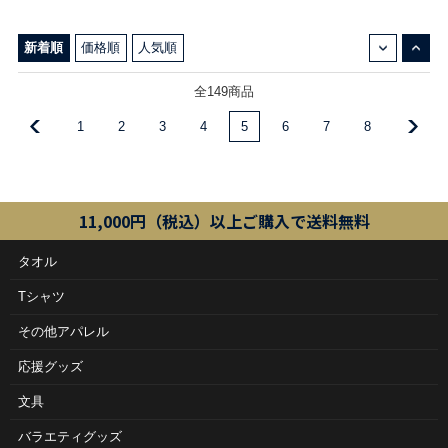
↓
↑
新着順
価格順
人気順
全149商品
1
2
3
4
5
6
7
8
11,000円（税込）以上ご購入で送料無料
タオル
Tシャツ
その他アパレル
応援グッズ
文具
バラエティグッズ