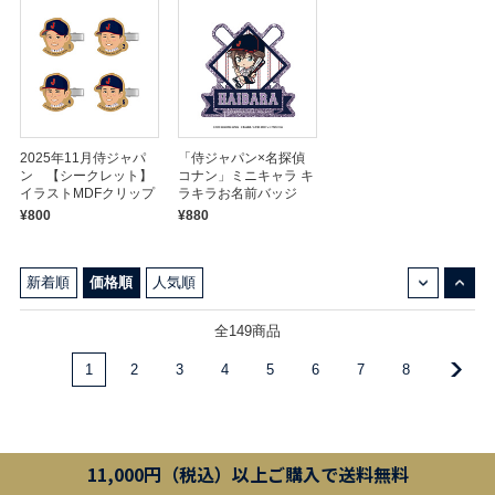
2025年11月侍ジャパ
「侍ジャパン×名探偵
ン 【シークレット】
コナン」ミニキャラ キ
イラストMDFクリップ
ラキラお名前バッジ
¥800
¥880
↓
↑
新着順
価格順
人気順
全149商品
1
2
3
4
5
6
7
8
11,000円（税込）以上ご購入で送料無料