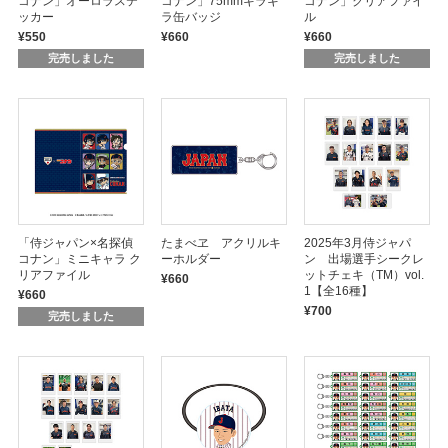
コナン」オーロラステ
コナン」75mmキラキ
コナン」クリアファイ
ッカー
ラ缶バッジ
ル
¥550
¥660
¥660
完売しました
完売しました
「侍ジャパン×名探偵
たまべヱ アクリルキ
2025年3月侍ジャパ
コナン」ミニキャラ ク
ーホルダー
ン 出場選手シークレ
リアファイル
ットチェキ（TM）vol.
¥660
1【全16種】
¥660
¥700
完売しました