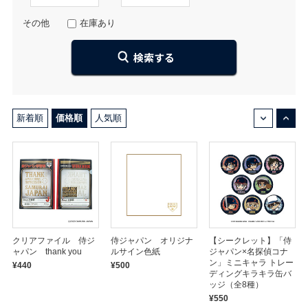
その他
在庫あり
↓
↑
新着順
価格順
人気順
クリアファイル 侍ジ
侍ジャパン オリジナ
【シークレット】「侍
ャパン thank you
ルサイン色紙
ジャパン×名探偵コナ
ン」ミニキャラ トレー
¥440
¥500
ディングキラキラ缶バ
ッジ（全8種）
¥550