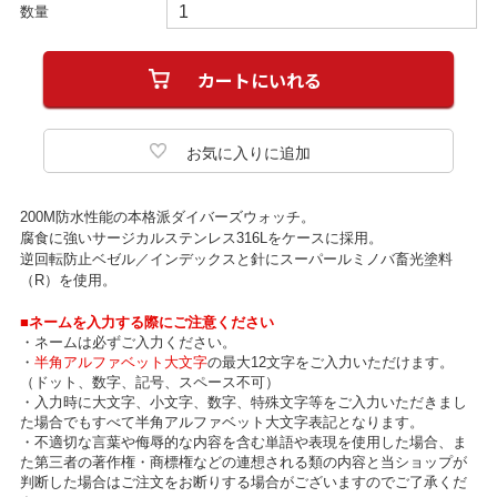
数量
200M防水性能の本格派ダイバーズウォッチ。
腐食に強いサージカルステンレス316Lをケースに採用。
逆回転防止ベゼル／インデックスと針にスーパールミノバ畜光塗料
（R）を使用。
■ネームを入力する際にご注意ください
・ネームは必ずご入力ください。
・
半角アルファベット大文字
の最大12文字をご入力いただけます。
（ドット、数字、記号、スペース不可）
・入力時に大文字、小文字、数字、特殊文字等をご入力いただきまし
た場合でもすべて半角アルファベット大文字表記となります。
・不適切な言葉や侮辱的な内容を含む単語や表現を使用した場合、ま
た第三者の著作権・商標権などの連想される類の内容と当ショップが
判断した場合はご注文をお断りする場合がございますのでご了承くだ