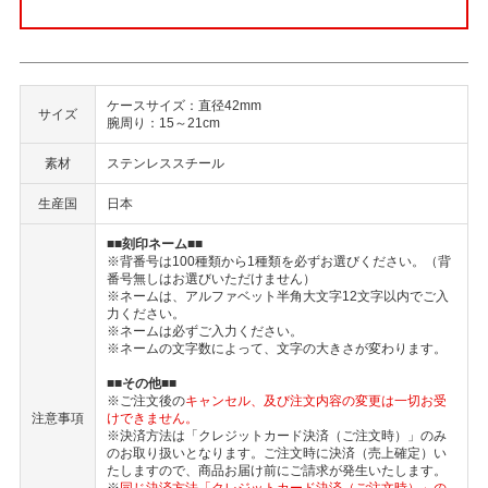
ケースサイズ：直径42mm
サイズ
腕周り：15～21cm
素材
ステンレススチール
生産国
日本
■■刻印ネーム■■
※背番号は100種類から1種類を必ずお選びください。（背
番号無しはお選びいただけません）
※ネームは、アルファベット半角大文字12文字以内でご入
力ください。
※ネームは必ずご入力ください。
※ネームの文字数によって、文字の大きさが変わります。
■■その他■■
※ご注文後の
キャンセル、及び注文内容の変更は一切お受
注意事項
けできません。
※決済方法は「クレジットカード決済（ご注文時）」のみ
のお取り扱いとなります。ご注文時に決済（売上確定）い
たしますので、商品お届け前にご請求が発生いたします。