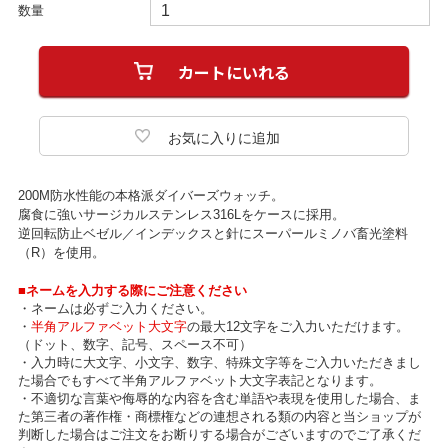
数量
200M防水性能の本格派ダイバーズウォッチ。
腐食に強いサージカルステンレス316Lをケースに採用。
逆回転防止ベゼル／インデックスと針にスーパールミノバ畜光塗料
（R）を使用。
■ネームを入力する際にご注意ください
・ネームは必ずご入力ください。
・
半角アルファベット大文字
の最大12文字をご入力いただけます。
（ドット、数字、記号、スペース不可）
・入力時に大文字、小文字、数字、特殊文字等をご入力いただきまし
た場合でもすべて半角アルファベット大文字表記となります。
・不適切な言葉や侮辱的な内容を含む単語や表現を使用した場合、ま
た第三者の著作権・商標権などの連想される類の内容と当ショップが
判断した場合はご注文をお断りする場合がございますのでご了承くだ