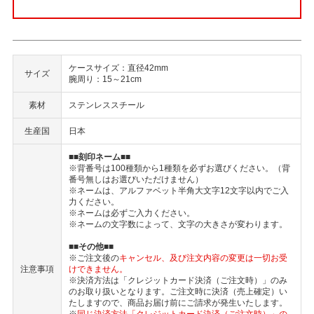
ケースサイズ：直径42mm
サイズ
腕周り：15～21cm
素材
ステンレススチール
生産国
日本
■■刻印ネーム■■
※背番号は100種類から1種類を必ずお選びください。（背
番号無しはお選びいただけません）
※ネームは、アルファベット半角大文字12文字以内でご入
力ください。
※ネームは必ずご入力ください。
※ネームの文字数によって、文字の大きさが変わります。
■■その他■■
※ご注文後の
キャンセル、及び注文内容の変更は一切お受
注意事項
けできません。
※決済方法は「クレジットカード決済（ご注文時）」のみ
のお取り扱いとなります。ご注文時に決済（売上確定）い
たしますので、商品お届け前にご請求が発生いたします。