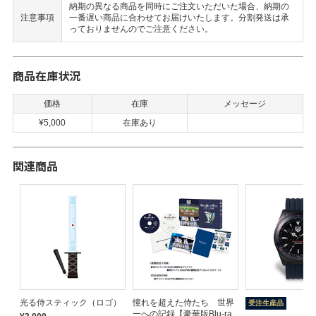
納期の異なる商品を同時にご注文いただいた場合、納期の
注意事項
一番遅い商品に合わせてお届けいたします。分割発送は承
っておりませんのでご注意ください。
商品在庫状況
価格
在庫
メッセージ
¥5,000
在庫あり
関連商品
ンド
光る侍スティック（ロゴ）
憧れを超えた侍たち 世界
受注生産品
一への記録【豪華版Blu-ra