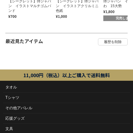
【シークレット】侍ジャパ
【シークレット】侍ジャパ
侍ジャパン イラ
ン イラストマルチゴムバ
ン イラストアクリルミニ
わ 15大勢
ンド
色紙
¥1,800
¥700
¥1,000
完売しまし
最近見たアイテム
11,000円（税込）以上ご購入で送料無料
タオル
Tシャツ
その他アパレル
応援グッズ
文具