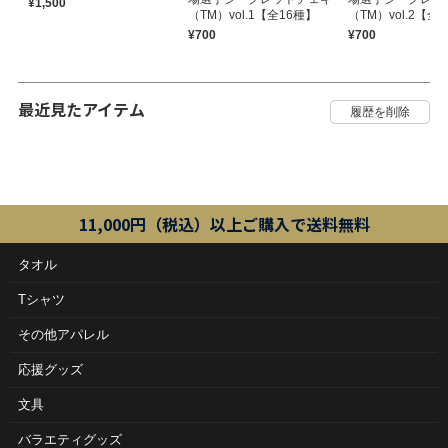
¥1,500
（TM）vol.1【全16種】
（TM）vol.2【全
¥700
¥700
最近見たアイテム
11,000円（税込）以上ご購入で送料無料
タオル
Tシャツ
その他アパレル
応援グッズ
文具
バラエティグッズ