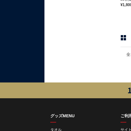
¥1,80
全
グッズMENU
ご利
タオル
サイ