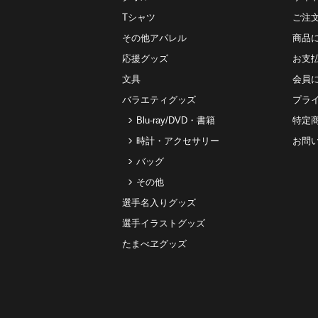
Tシャツ
ご注
その他アパレル
商品
応援グッズ
お⽀
文具
会員
バラエティグッズ
プラ
Blu-ray/DVD・書籍
特定
時計・アクセサリー
お問
バッグ
その他
選手名入りグッズ
選手イラストグッズ
たまべヱグッズ