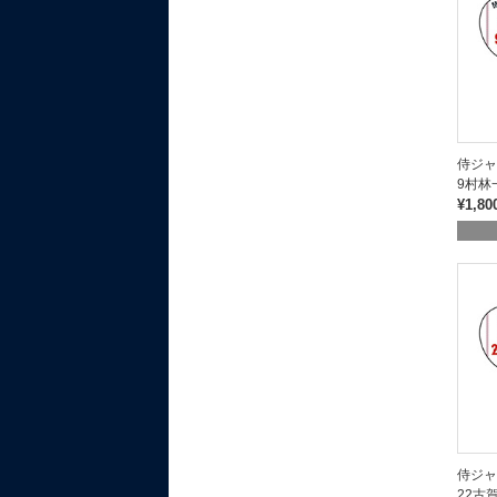
侍ジ
9村林
¥1,80
侍ジ
22古