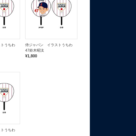
ストうちわ
侍ジャパン イラストうちわ
47鈴木昭汰
¥1,800
ストうちわ