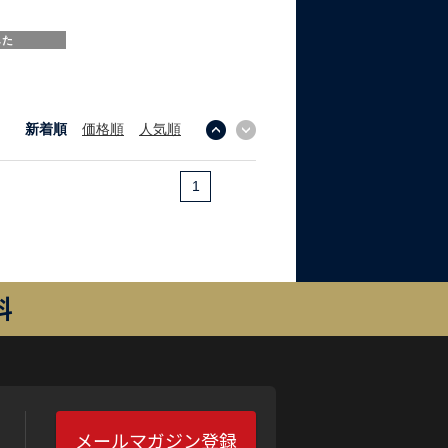
した
新着順
価格順
人気順
↓
↑
1
料
メールマガジン登録