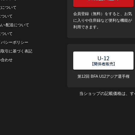
⽂について
会員登録（無料）をすると、お気
について
に入りや住所録など便利な機能が
払い‧配送について
利用できます。
について
イバシーポリシー
商取引に基づく表記
U-12
い合わせ
【関係者販売】
第12回 BFA U12アジア選手権
当ショップの記載価格は、す