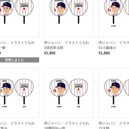
ャパン イラストうちわ
侍ジャパン イラストうちわ
侍ジャパン イラ
一輝
3清宮幸太郎
51小園海斗
0
¥1,800
¥1,800
完売しました
ャパン イラストうちわ
侍ジャパン イラストうちわ
侍ジャパン イラ
賀悠斗
16隅田知一郎
15大勢